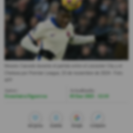
Videos
Activar Notificaciones
Desactivar Notificaciones
Moisés Caicedo durante el partido entre el Leicester City y el
Chelsea por Premier League, 23 de noviembre de 2024.
- Foto
AFP
Autor:
Actualizada:
Doménica Figueroa
03 Ene 2025 - 12:10
Me gusta
Guardar
Google
Compartir