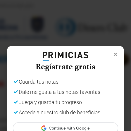
Regístrate gratis
Guarda tus notas
Dale me gusta a tus notas favoritas
Juega y guarda tu progreso
Accede a nuestro club de beneficios
ción que marcó un antes y un después:
se instaló un
, dándole al BC Place una imagen futurista que hoy lo