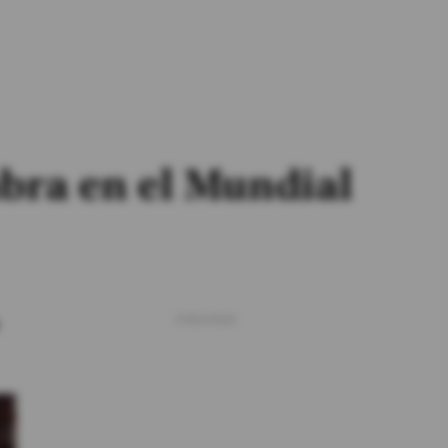
mbra en el Mundial