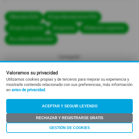
#Mundial 2026
#Copa Mundial de la FIFA
#Copa del Mundo
#Argentina
#Selección argentina
#Lo último del Mundial
Compartir:
Valoramos su privacidad
Utilizamos cookies propias y de terceros para mejorar su experiencia y
mostrarle contenido relacionado con sus preferencias, más información
en
aviso de privacidad
.
ACEPTAR Y SEGUIR LEYENDO
RECHAZAR Y REGISTRARSE GRATIS
GESTIÓN DE COOKIES