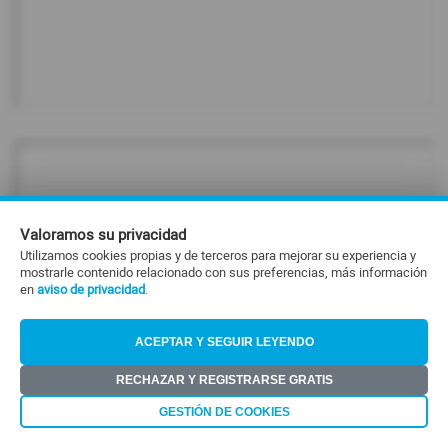
Valoramos su privacidad
Utilizamos cookies propias y de terceros para mejorar su experiencia y
mostrarle contenido relacionado con sus preferencias, más información
en
aviso de privacidad
.
ACEPTAR Y SEGUIR LEYENDO
RECHAZAR Y REGISTRARSE GRATIS
GESTIÓN DE COOKIES