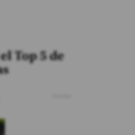
el Top 5 de
as