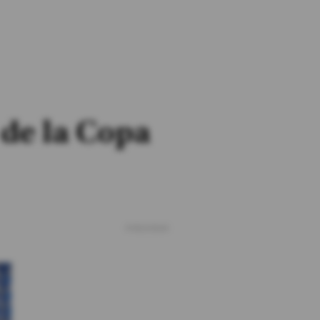
 de la Copa