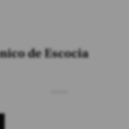
nico de Escocia