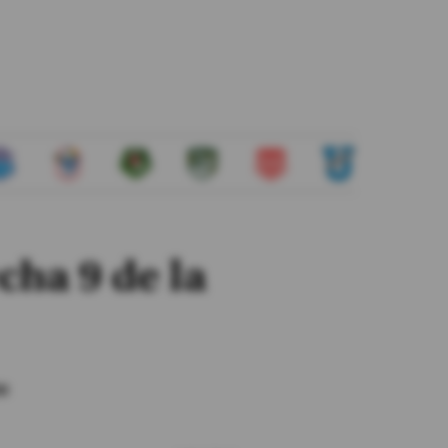
cha 9 de la
o