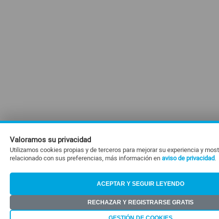
Valoramos su privacidad
Utilizamos cookies propias y de terceros para mejorar su experiencia y most
relacionado con sus preferencias, más información en
aviso de privacidad
.
ACEPTAR Y SEGUIR LEYENDO
RECHAZAR Y REGISTRARSE GRATIS
GESTIÓN DE COOKIES