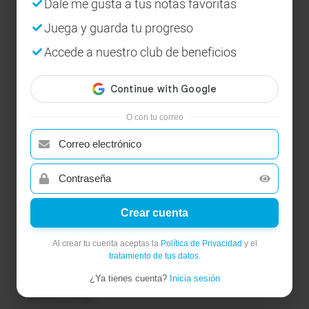
Dale me gusta a tus notas favoritas
Are You Listening Yet?
Juega y guarda tu progreso
American Girls
Accede a nuestro club de beneficios
Ready, Steady, Go!
Taste Back
O con tu correo
The Waiting Game
Season 2
Dance On
Pop
Crear cuenta
Weight Loss
Al crear tu cuenta aceptas la
Política de Privacidad
y el
tratamiento de tus datos
.
Paint By Numbers
¿Ya tienes cuenta?
Inicia sesión
Carla's Song