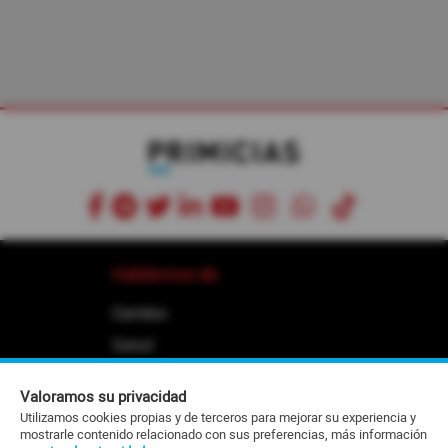
Hablemos de
Cambio
Salud
Educación
Guía de Compras
Valoramos su privacidad
Utilizamos cookies propias y de terceros para mejorar su experiencia y
Navidad
mostrarle contenido relacionado con sus preferencias, más información