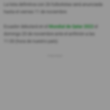
La lista definitiva con 26 futbolistas será anunciada
hasta el viernes 11 de noviembre.
Ecuador debutará en el
Mundial de Qatar 2022
el
domingo 20 de noviembre ante el anfitrión a las
11:00 (hora de nuestro país).