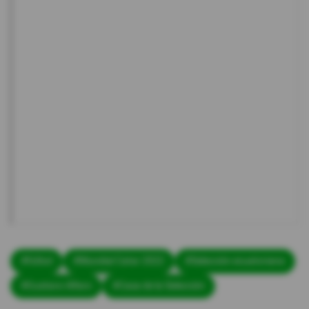
#fútbol
#Mundial Catar 2022
#Selección ecuatoriana
#Gustavo Alfaro
#Casa de la Selección