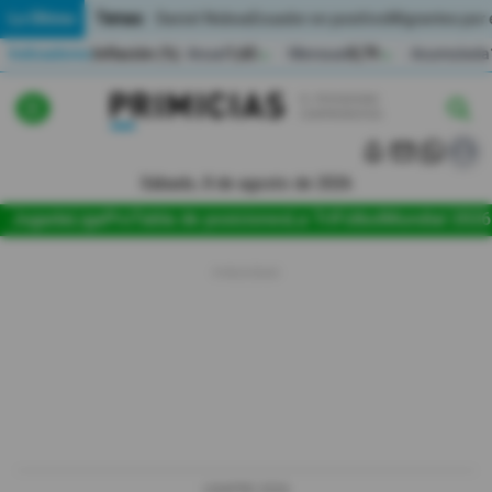
Temas:
Lo Último
Daniel Noboa
Ecuador en positivo
Migrantes por
Indicadores
Inflación (%)
Anual
1,65
Mensual
0,79
Acumulada
▲
▲
Lo Último
|
|
Política
Sábado, 8 de agosto de 2026
Jugada
LigaPro
Tabla de posiciones
La Tri
Fútbol
Mundial 2026
Economia
Seguridad
Quito
Guayaquil
Jugada
LIGAPRO 2026