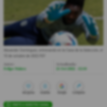
Videos
Activar Notificaciones
Desactivar Notificaciones
Alexander Domínguez, entrenando en la Casa de la Selección, el
10 de octubre de 2022.
FEF
Autor:
Actualizada:
Felipe Núñez
21 Oct 2022 - 12:10
Me gusta
Guardar
Google
Compartir
ÚNETE A NUESTRO CANAL