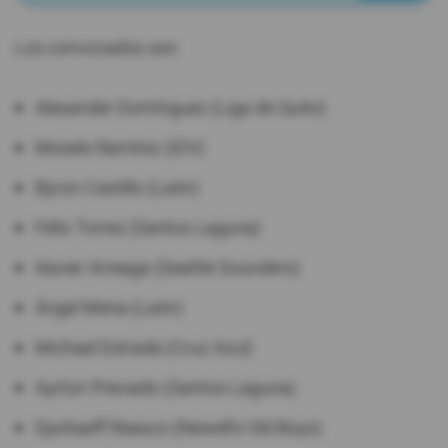
Los convocados son:
Alexander Domínguez (Liga de Quito)
Moisés Ramírez (IDV)
Byron Castillo (León)
Félix Torres (Santos Laguna)
Xavier Arreaga (Seattle Sounders)
Ángel Mena (León)
Michael Estrada (Cruz Azul)
Ayrton Preciado (Santos Laguna)
Djorkaeff Reasco (Newell's Old Boys)