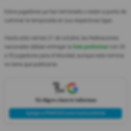
Estos jugadores ya han terminado o están a punto de
culminar la temporada en sus respectivas ligas.
Hasta este viernes 21 de octubre, las federaciones
nacionales debían entregar la
lista preliminar
con 35
a 55 jugadores para el Mundial, aunque está nómina
no tiene que publicarse.
X
Tú eliges cómo te informas
Agregar a PRIMICIAS como fuente preferida