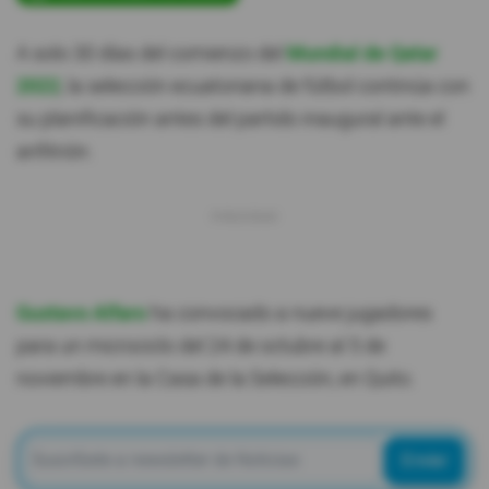
A solo 30 días del comienzo del
Mundial de Qatar
2022
, la selección ecuatoriana de fútbol continúa con
su planificación antes del partido inaugural ante el
anfitrión.
Gustavo Alfaro
ha convocado a nueve jugadores
para un microciclo del 24 de octubre al 5 de
noviembre en la Casa de la Selección, en Quito.
Enviar