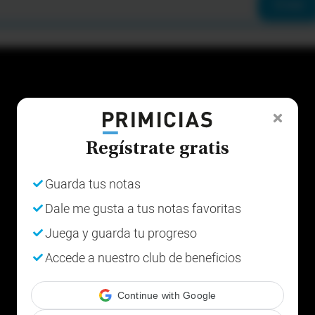
Enviar
Regístrate gratis
Guarda tus notas
Dale me gusta a tus notas favoritas
Juega y guarda tu progreso
Accede a nuestro club de beneficios