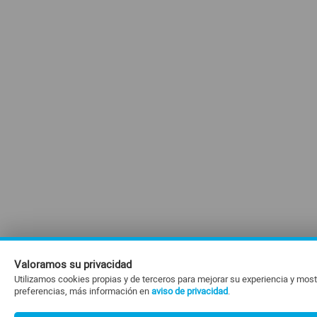
Valoramos su privacidad
Utilizamos cookies propias y de terceros para mejorar su experiencia y mos
preferencias, más información en
aviso de privacidad
.