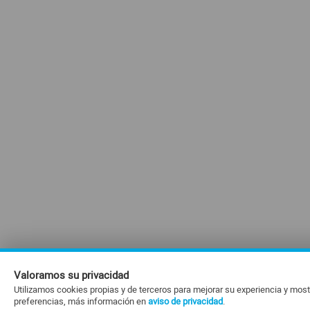
Valoramos su privacidad
Utilizamos cookies propias y de terceros para mejorar su experiencia y mos
preferencias, más información en
aviso de privacidad
.