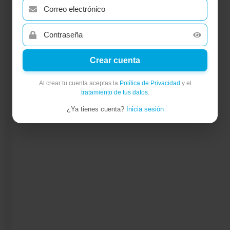
Crear cuenta
Al crear tu cuenta aceptas la
Política de Privacidad
y el
tratamiento de tus datos
.
¿Ya tienes cuenta?
Inicia sesión