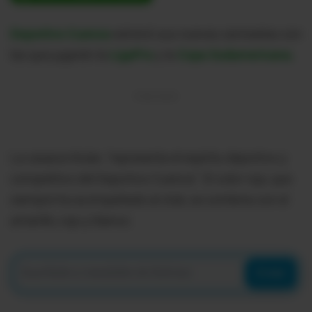
Deportivo Cuenca
estrenó sus nuevas camisetas con
las que jugarán la
LigaPro
y la
Copa Sudamericana.
La casaca titular, "representa el espíritu deportivo y
competitivo del Deportivo Cuenca". El color rojo, que
siempre ha acompañado al club, se combina con el
amarillo, rojo y blanco.
Enviar