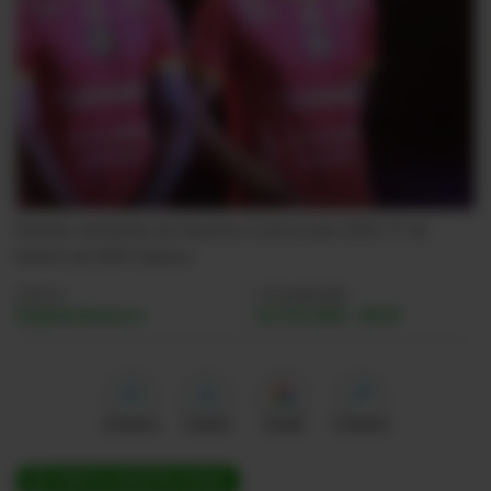
Videos
Activar Notificaciones
Desactivar Notificaciones
Nuevas camisetas de Deportivo Cuenca para 2024, 21 de
febrero de 2024.
Captura
Autor:
Actualizada:
Daniela Romero
22 Feb 2024 - 09:29
Me gusta
Guardar
Google
Compartir
ÚNETE A NUESTRO CANAL