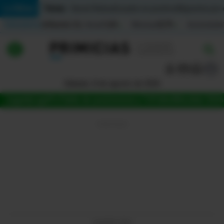
Temas:
Lo Último
Daniel Noboa
Ecuador en positivo
Migrantes por
Indicadores
Inflación (%)
Anual
1,65
Mensual
0,79
Acumulada
▲
▲
Lo Último
|
|
Política
Sábado, 8 de agosto de 2026
Jugada
LigaPro
Tabla de posiciones
La Tri
Fútbol
Mundial 2026
Economia
Seguridad
Quito
Guayaquil
Jugada
LIGAPRO 2026