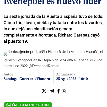
Evenepoel es nuevo líder
#ElDeporteQueQueremos
La sexta jornada de la Vuelta a España tuvo de todo.
Sociedad
Clima frío, lluvia, niebla y batalla entre los favoritos,
lo que dejó una clasificación general
Trending
completamente alborotada. Richard Carapaz cayó
al puesto 19.
Ciencia y Tecnología
Firmas
Remco Evenepoel, en la Etapa 6 de la Vuelta a España, el 25 de
Internacional
agosto de 2022.
@EvenepoelRemco
Gestión Digital
Autor:
Actualizada:
Especiales
Santiago Guerrero Vinueza
25 Ago 2022 - 10:40
Podcast
Juegos
ÚNETE A NUESTRO CANAL