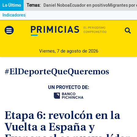
Temas:
Lo Último
Daniel Noboa
Ecuador en positivo
Migrantes por
Indicadores
Lo Último
Política
Viernes, 7 de agosto de 2026
Economia
#ElDeporteQueQueremos
Seguridad
UN PROYECTO DE:
Quito
Guayaquil
Etapa 6: revolcón en la
Jugada
Vuelta a España y