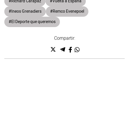
#Richard Carapaz
#Vuelta a España
#Ineos Grenadiers
#Remco Evenepoel
#El Deporte que queremos
Compartir: