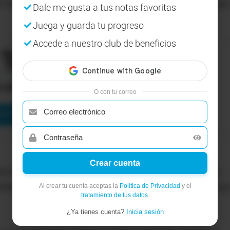
l Sivakov, Jonathan Castroviejo que se va sintiendo mejor
Dale me gusta a tus notas favoritas
Juega y guarda tu progreso
Accede a nuestro club de beneficios
X
s cómo te informas
O con tu correo
ICIAS como fuente preferida
Crear cuenta
ra estos días, no le preocupa para nada. En los últimos
ígrados y para la etapa del martes 24 de mayo se espera qu
Al crear tu cuenta aceptas la
Política de Privacidad
y el
tratamiento de tus datos
.
¿Ya tienes cuenta?
Inicia sesión