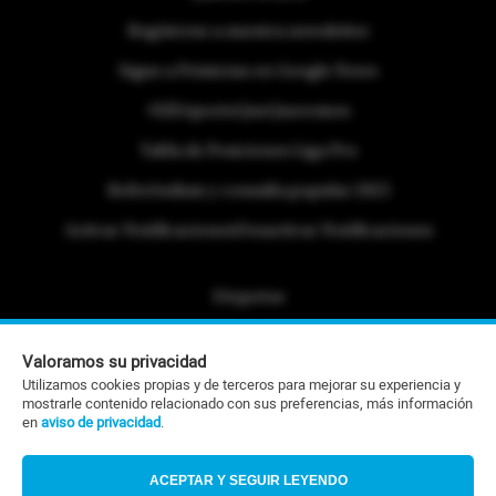
Regístrese a nuestra newsletter
Sigue a Primicias en Google News
#ElDeporteQueQueremos
Tabla de Posiciones Liga Pro
Referéndum y consulta popular 2025
Activar Notificaciones
Desactivar Notificaciones
Etiquetas
Politica de Privacidad
Valoramos su privacidad
Portafolio Comercial
Utilizamos cookies propias y de terceros para mejorar su experiencia y
mostrarle contenido relacionado con sus preferencias, más información
Contacto Editorial
en
aviso de privacidad
.
Contacto Ventas
ACEPTAR Y SEGUIR LEYENDO