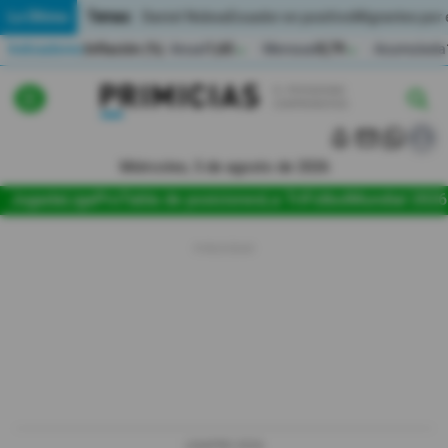
Temas:
Lo Último
Daniel Noboa
Ecuador en positivo
Migrantes por
Indicadores
Inflación (%)
Anual
1,65
Mensual
0,79
Acumulada
▲
▲
Lo Último
|
|
Política
Miércoles, 5 de agosto de 2026
Jugada
LigaPro
Tabla de posiciones
La Tri
Fútbol
Mundial 2026
Economia
Seguridad
Quito
Guayaquil
Jugada
LIGAPRO 2026