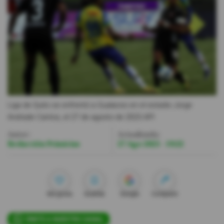
Videos
Activar Notificaciones
Desactivar Notificaciones
Liga de Quito se enfrentó a Gualaceo en el estadio Jorge
Andrade Cantos, el 27 de agosto de 2023.
API
Autor:
Actualizada:
Redacción Primicias
27 Ago 2023 - 19:22
Me gusta
Guardar
Google
Compartir
ÚNETE A NUESTRO CANAL