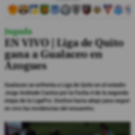
#ElDeporteQueQueremos
Sociedad
Jugada
Trending
EN VIVO | Liga de Quito
gana a Gualaceo en
Ciencia y Tecnología
Azogues
Firmas
Internacional
Gualaceo se enfrenta a Liga de Quito en el estadio
Gestión Digital
Jorge Andrade Cantos por la Fecha 4 de la segunda
Especiales
etapa de la LigaPro. Deslice hacia abajo para seguir
en vivo las incidencias del encuentro.
Podcast
Juegos