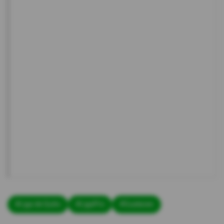
#Liga de Quito
#LigaPro
#Gualaceo