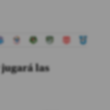
 jugará las