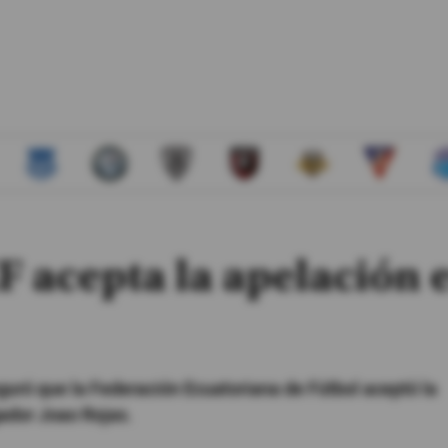
 acepta la apelación e
eguró que la Federación Ecuatoriana de Fútbol aceptó la
gador Joao Rojas.