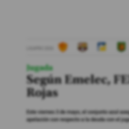
#ElDeporteQueQueremos
Sociedad
Trending
LIGAPRO 2026
Ciencia y Tecnología
Firmas
Jugada
Internacional
Según Emelec, FEF
Gestión Digital
Rojas
Especiales
Podcast
Este viernes 3 de mayo, el conjunto azul as
Juegos
apelación con respecto a la deuda con el ju