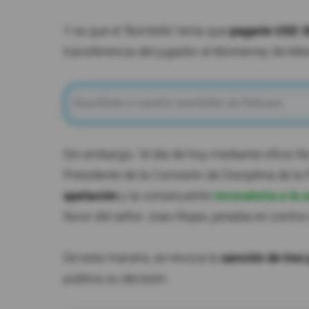
Y es que el 'Bombillo' tenía que
pagarle USD 3
transferencia del jugador al Monterrey de Mé
Sin embargo, "el día de hoy mediante oficio N
Presidente de la Comisión de Disciplina de la
apelación
y la consecuente
revocatoria a la
favor del señor Joao Rojas, pesaba en contra 
De esta manera, se revoca la
sanción de tres
publica su decisión.