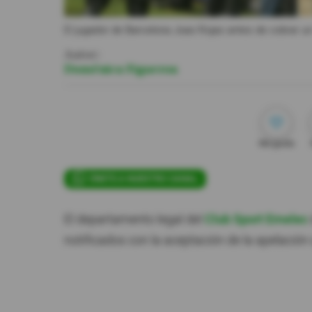
El jugador de Barcelona Joao Rojas antes de cobrar un ti
Autor:
Doménica Figueroa
Me gusta
ÚNETE A NUESTRO CANAL
El departamento legal del
Club Sport Emelec
notificados con la aceptación de la apelación