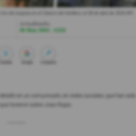
ro de esquina en el Clásico del Astillero, el 28 de abril de 2024.
API
Actualizada:
03 May 2024 - 12:54
Guardar
Google
Compartir
detalló en un comunicado, en redes sociales, que han sido
 que hicieron sobre Joao Rojas.