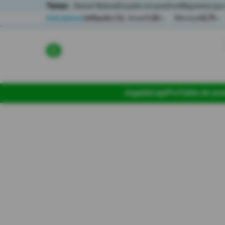
Temas:
Daniel Noboa
Ecuador en positivo
Migrantes por
Indicadores
Inflación (%)
Anual
1,65
Mensual
0,79
▲
▲
Lo Último
Política
Jugada
LigaPro
Tabla de pos
Economia
Seguridad
Quito
Guayaquil
Jugada