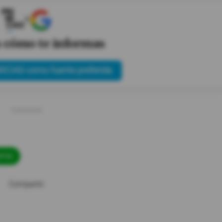
X
s cómo te informas
ICIAS como fuente preferida
rrey
Compartir: