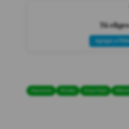
Tú elige
Agregar a PRIM
#sanciones
#Emelec
#Joao Rojas
#Monte