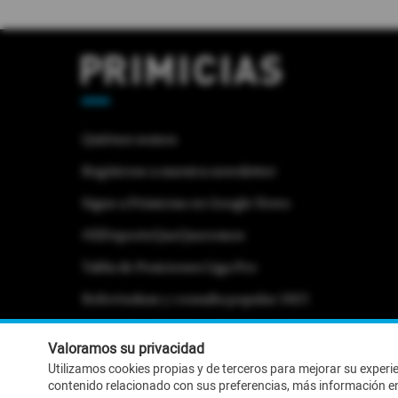
Quiénes somos
Regístrese a nuestra newsletter
Sigue a Primicias en Google News
#ElDeporteQueQueremos
Tabla de Posiciones Liga Pro
Referéndum y consulta popular 2025
Activar Notificaciones
Desactivar Notificaciones
Valoramos su privacidad
Utilizamos cookies propias y de terceros para mejorar su experi
contenido relacionado con sus preferencias, más información e