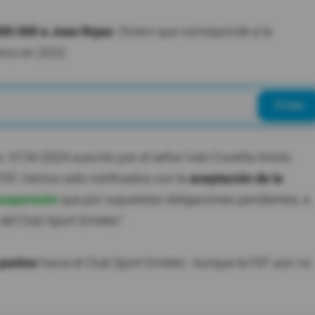
00.000 a Joao Rojas
. Dinero que corresponde a la
xico en 2022.
Enviar
o. 0134-2024 suscrito por el señor Iván Coveña Antón,
 FEF, hemos sido notificados con la
aceptación de la
 suspensión
que por supuestas obligaciones pendientes, a
del Club Sport Emelec".
 puntos
hacia el Club Sport Emelec. Aunque la FEF aún no