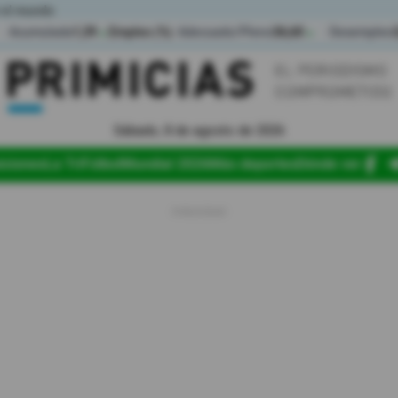
 el mundo
Acumulada
1,39
Empleo (%)
Adecuado/Pleno
36,60
Desempleo
▲
▲
Sábado, 8 de agosto de 2026
iciones
La Tri
Fútbol
Mundial 2026
Más deportes
Dónde ver