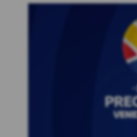
Videos
Activar Notificaciones
Desactivar Notificaciones