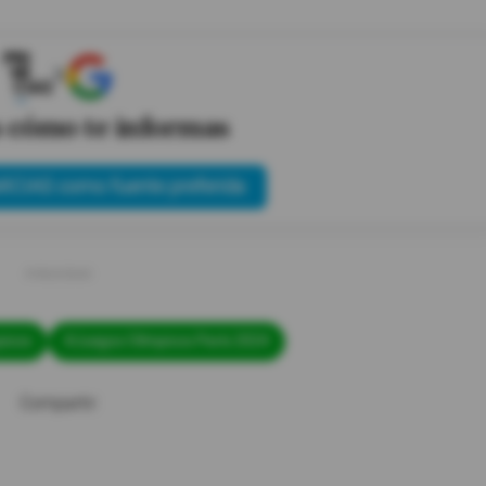
X
s cómo te informas
ICIAS como fuente preferida
picos
#Juegos Olímpicos París 2024
Compartir: