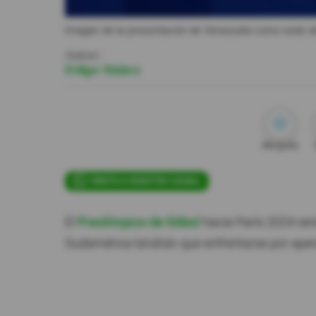
Imagen de la presentación de Venezuela como sede del
Autor:
Felipe Núñez
Me gusta
ÚNETE A NUESTRO CANAL
El
Preolímpico de fútbol
hacia París 2024 ser
Sudamérica tendrán que enfrentarse por ape