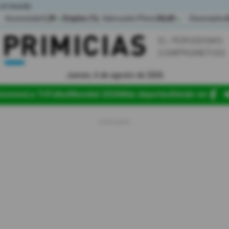
 el mundo
Acumulada
1,39
Empleo (%)
Adecuado/Pleno
36,60
Desempleo
▲
▲
Jueves, 6 de agosto de 2026
iciones
La Tri
Fútbol
Mundial 2026
Más deportes
Dónde ver