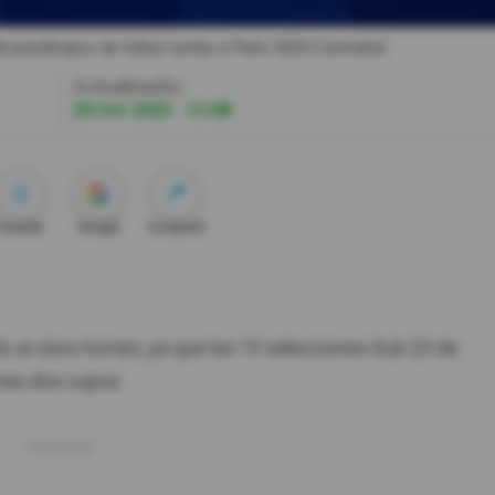
 preolímpico de fútbol rumbo a París 2024.
Conmebol
Actualizada:
20 Oct 2023 - 11:08
Guardar
Google
Compartir
á un duro torneo, ya que las 10 selecciones Sub 23 de
nas dos cupos.