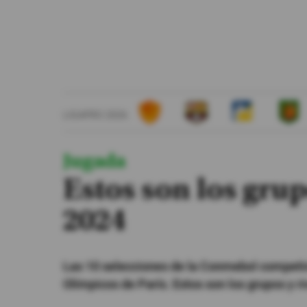
#ElDeporteQueQueremos
Sociedad
Trending
LIGAPRO 2026
Ciencia y Tecnología
Firmas
Jugada
Internacional
Estos son los gru
Gestión Digital
2024
Especiales
Podcast
Las 10 selecciones de la Conmebol competi
Juegos
Olímpicos de París. Estos son los grupos y r