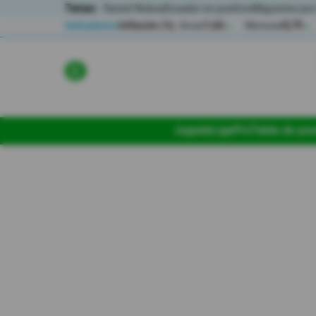
Temas:
Daniel Noboa
Ecuador en positivo
Migrantes por
Indicadores
Inflación (%)
Anual
1,65
Mensual
0,79
▲
▲
Lo Último
Política
Jugada
LigaPro
Tabla de pos
Economia
Seguridad
Quito
Guayaquil
Jugada