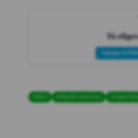
Tú elige
Agregar a PRIM
#fútbol
#Selección ecuatoriana
#Juegos Olím