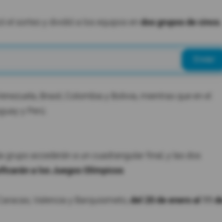
ó el sorteo y dividió a los equipos en
dos grupos de cinco.
Enviar
 Venezuela, Brasil, Colombia y Bolivia, mientras que en el
aguay y Perú.
a grupo accederán a un cuadrangular final, y las dos
ificarán a los Juegos Olímpicos
.
 Caracas, Valencia y Barquisimeto,
del 20 de enero al 11 d