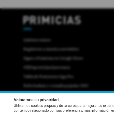
Quiénes somos
Regístrese a nuestra newsletter
Sigue a Primicias en Google News
#ElDeporteQueQueremos
Tabla de Posiciones Liga Pro
Referéndum y consulta popular 2025
Activar Notificaciones
Desactivar Notificaciones
Valoramos su privacidad
Utilizamos cookies propias y de terceros para mejorar su experi
contenido relacionado con sus preferencias, más información e