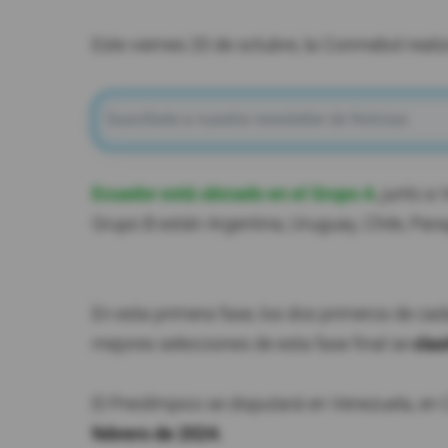
Este viernes 20 de octubre, la Conmebol realiz
Ecuador está ubicado en el Grupo A
, junto a
Grupo B están Argentina, Uruguay, Chile, Par
En esta primera fase, los dos primeros de cad
mejores selecciones de esta fase final se
clas
El Preolímpico se disputará en Venezuela, en
febrero de 2024.