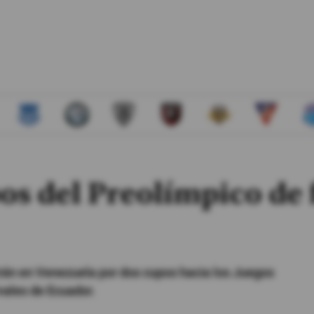
pos del Preolímpico de 
rán en Venezuela por dos cupos hacia los Juegos
ivales de Ecuador.