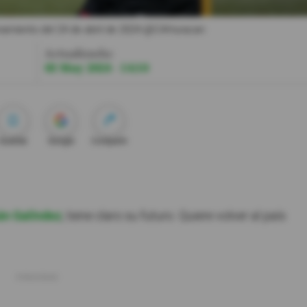
amiento del 24 de abril de 2024.
@CAHuracan
Actualizada:
03 May 2024 - 14:10
Guardar
Google
Compartir
án Galíndez
, tiene claro su futuro. Quiere volver al país