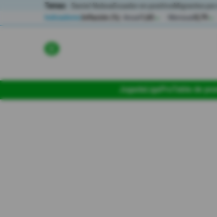
Temas:
Daniel Noboa
Ecuador en positivo
Migrantes por
Indicadores
Inflación (%)
Anual
1,65
Mensual
0,79
▲
▲
Lo Último
Política
Jugada
LigaPro
Tabla de pos
Economia
Seguridad
Quito
Guayaquil
Jugada