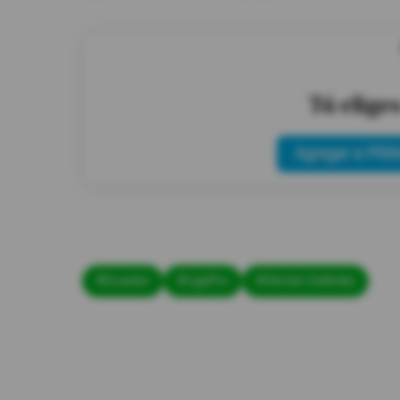
Tú elige
Agregar a PRIM
#Ecuador
#LigaPro
#Hernán Galíndez