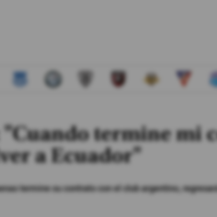
 "Cuando termine mi c
ver a Ecuador"
enas termine su contrato con el club argentino, regresar