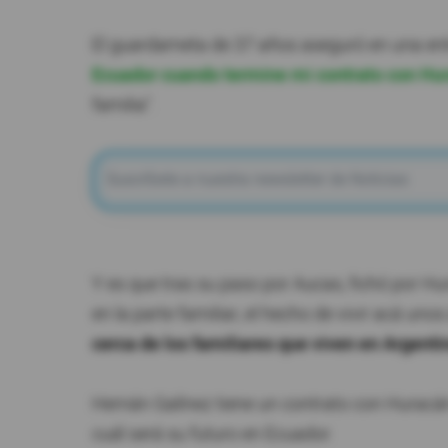
El guardameta de 37 años aseguró en una entr
Ecuador cuando termine mi contrato con Hu
familia".
Y es que tras su paso por Aucas, fichó por Hu
en la parte familiar, el hecho de vivir acá un
cerca de los familiares que viven en Argenti
Hernán Galínez tiene un contrato con Hurac
cuál será su futuro en Ecuador.