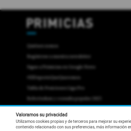
Quiénes somos
Regístrese a nuestra newsletter
Sigue a Primicias en Google News
#ElDeporteQueQueremos
Tabla de Posiciones Liga Pro
Referéndum y consulta popular 2025
Activar Notificaciones
Desactivar Notificaciones
Valoramos su privacidad
Utilizamos cookies propias y de terceros para mejorar su experi
contenido relacionado con sus preferencias, más información e