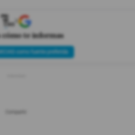
X
s cómo te informas
ICIAS como fuente preferida
Compartir: