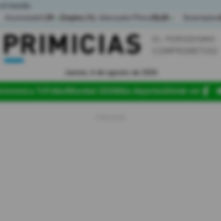
 el mundo
Acumulada
1,39
Empleo (%)
Adecuado/Pleno
36,60
Desempleo
▲
▲
Jueves, 6 de agosto de 2026
iciones
La Tri
Fútbol
Mundial 2026
Más deportes
Dónde ver