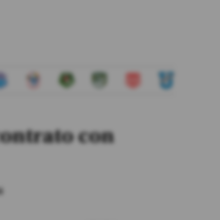
ontrato con
á