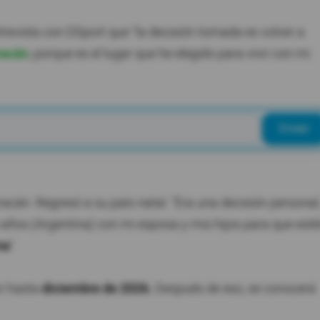
evista con DSport que "la decisión tomada es volver a
racán
, porque es el lugar que he elegido para vivir con mi
Enviar
racán. Regresó a su país natal. "Era una decisión personal
os años (Argentina) con mi esposa y mis hijos para que est
na
".
án hasta
diciembre de 2026.
Después de eso, se conocerá