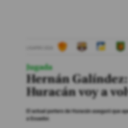
#ElDeporteQueQueremos
Sociedad
Trending
LIGAPRO 2026
Ciencia y Tecnología
Firmas
Jugada
Internacional
Hernán Galíndez:
Gestión Digital
Huracán voy a vol
Especiales
Podcast
El actual portero de Huracán aseguró que ap
Juegos
a Ecuador.