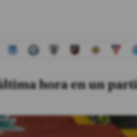
última hora en un part