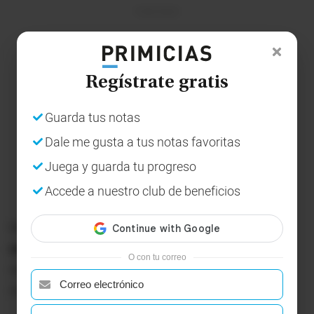
Regístrate gratis
Guarda tus notas
Dale me gusta a tus notas favoritas
Juega y guarda tu progreso
Accede a nuestro club de beneficios
Mientras que López
culminó en el puesto 36 y
exhibió un gran nivel
. Su trabajo como gregario fue
O con tu correo
reconocido por los directores deportivos y
mecánicos.