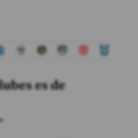
lubes es de
es