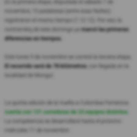
En la primera etapa, disputada el sábado 7 de
noviembre, 15 pedalistas (entre esas Núñez)
registraron el mismo tiempo (1:12:12). Por eso, la
contrarreloj de este domingo ya
marcó las primeras
diferencias en tiempos.
Este lunes 9 de noviembre se correrá la tercera etapa.
El recorrido será de 78 kilómetros
, con llegada en la
localidad de Monguí.
La quinta edición de la Vuelta a Colombia Femenina
cuenta con 131 corredoras de 23 equipos distintos.
La competencia se desarrollará hasta el próximo
miércoles 11 de noviembre.