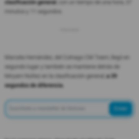
clasificación general
, con un tiempo de una hora, 37
minutos y 11 segundos.
Marcela Hernández, del Colnago CM Team, llegó en
segundo lugar y también se mantiene detrás de
Miryam Núñez en la clasificación general,
a 39
segundos de diferencia.
Enviar