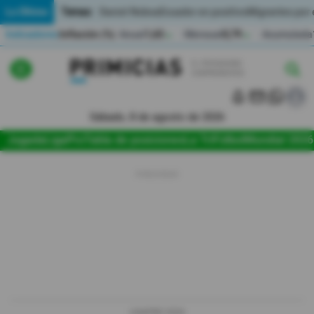
Temas:
Lo Último
Daniel Noboa
Ecuador en positivo
Migrantes por
Indicadores
Inflación (%)
Anual
1,65
Mensual
0,79
Acumulada
▲
▲
Lo Último
|
|
Política
Sábado, 8 de agosto de 2026
Jugada
LigaPro
Tabla de posiciones
La Tri
Fútbol
Mundial 2026
Economia
Seguridad
Quito
Guayaquil
Jugada
LIGAPRO 2026