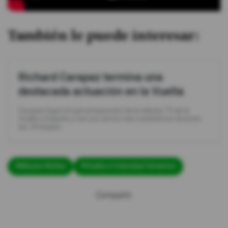
También le puede interesar:
Richard Carapaz termina una
destacada actuación en la Vuelta
Carapaz logró el subcampeonato de la edición 75 de la
Vuelta a España y fue uno de los más combativos durante
las 18 etapas.
#Miryam Núñez
#Vuelta a Colombia Femenina
Compartir: