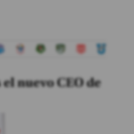
s el nuevo CEO de