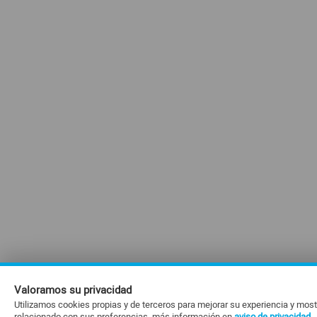
Valoramos su privacidad
Utilizamos cookies propias y de terceros para mejorar su experiencia y most