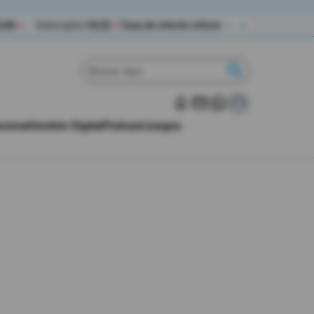
‹
›
3,06
Subempleo
18,32
Tasa de interés referencial (%)
Activa refer
▼
▼
|
|
cional
Gestión Digital
Podcast
Juegos