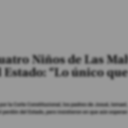
uatro Niños de Las Ma
l Estado: “Lo único qu
por la Corte Constitucional, los padres de Josué, Ismael,
perdón del Estado, pero insistieron en que aún esperan