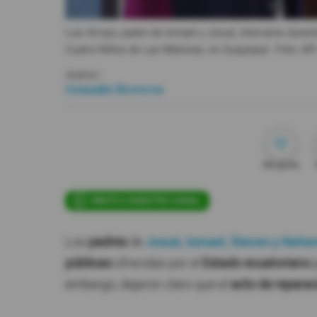
Luis Arroyo, padre de Ismael y Josué, interviene durant
Cuatro Niños de Las Malvinas, en Guayaquil.
- Foto
API
Autor:
Gonzalo Herrera
Me gusta
ÚNETE A NUESTRO CANAL
Los
padres
de
Josué, Ismael, Steven y Nehe
públicas
ofrecidas por el
Estado ecuatoriano
embargo, dejaron claro que el
acto de reparac