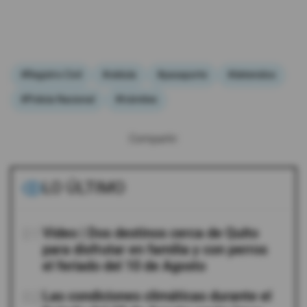
#Registro Civil
#cédula
#pasaporte
#detenidos
#Policía Nacional
#trámites
Compartir:
LO ÚLTIMO
01
Video | Dos destinos cerca de Quito
para disfrutar en familia y con perros
el feriado del 10 de Agosto
02
Las condiciones climáticas durante el