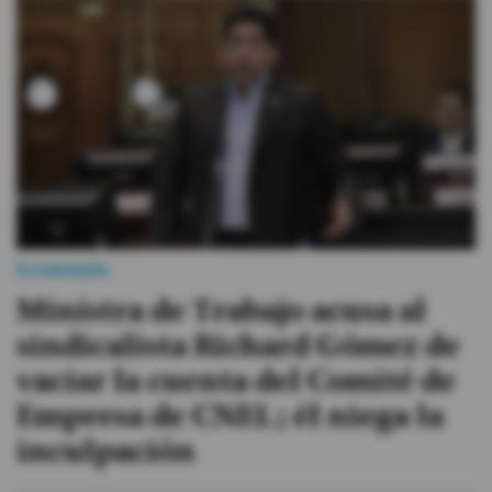
Videos
Activar Notificaciones
Desactivar Notificaciones
Economía
Ministra de Trabajo acusa al
sindicalista Richard Gómez de
vaciar la cuenta del Comité de
Empresa de CNEL; él niega la
inculpación