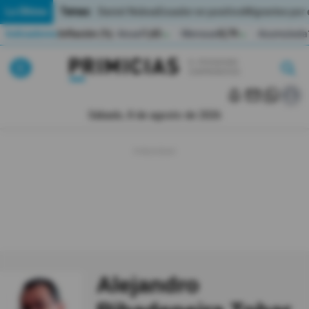
Temas:
Lo Último
Daniel Noboa
Ecuador en positivo
Migrantes por
Indicadores
Inflación (%)
Anual
1,65
Mensual
0,79
Acumulada
▲
▲
Pirimicias
Lo Último
|
|
Política
Sábado, 8 de agosto de 2026
Economia
Seguridad
Quito
Guayaquil
Jugada
Alejandro