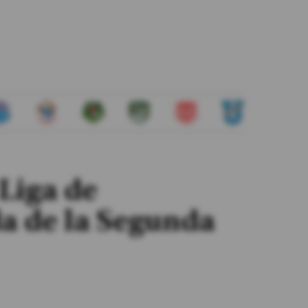
 Liga de
da de la Segunda