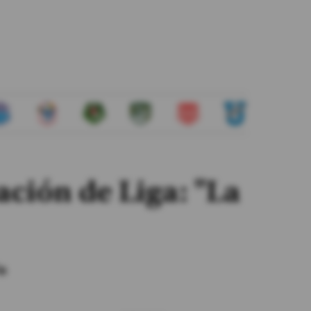
cación de Liga: "La
la