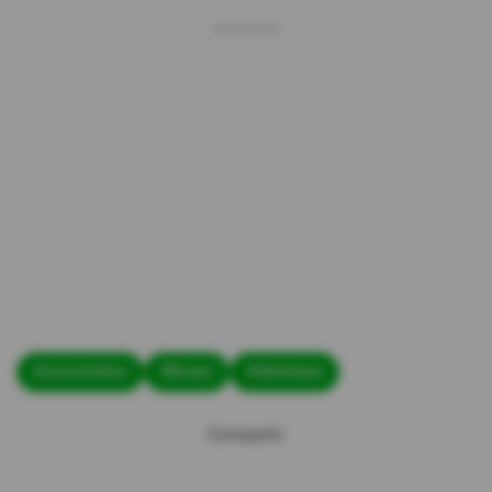
#narcotráfico
#Boxeo
#detenidos
Compartir: