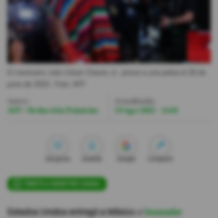
Videos
Activar Notificaciones
Desactivar Notificaciones
El mexicano Julio César Chavez Jr., previo a una pelea el 28 de
junio de 2025.
- Foto
AFP
Autor:
Actualizada:
AFP / Redacción Primicias
19 Ago 2025 - 14:01
Me gusta
Guardar
Google
Compartir
ÚNETE A NUESTRO CANAL
Estados Unidos entregó a México
al
boxeador