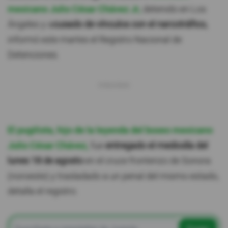
mexicano Julio César Chávez Jr,
detenido en Los
Ángeles y a
cusado de vínculos con el narcotráfico,
informó este martes el Registro Nacional de
Detenciones.
El pugilista, hijo de la leyenda del boxeo mexicano
Julio César Chávez,
fue
entregado el mediodía del
lunes 18 de agosto
en el cruce fronterizo de Sonora
(noroeste) y trasladado a un penal del mismo estado,
detalla el registro.