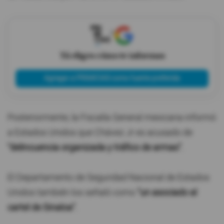
X
Tú eliges cómo te informas
Agregar a PRIMICIAS como fuente preferida
Posteriormente, la Fiscalía General mexicana informó
a Estados Unidos que Chávez Jr es acusado de
"delincuencia organizada y tráfico de armas".
El Departamento de Seguridad Nacional de Estados
Unidos también los señaló como
"un asociado al
cartel de Sinaloa".