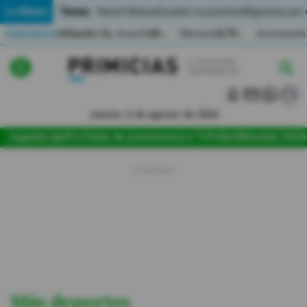
Temas:
Lo Último
Daniel Noboa
Ecuador en positivo
Migrantes por
Indicadores
Inflación (%)
Anual
1,65
Mensual
0,79
Acumulada
▲
▲
Lo Último
|
|
Política
Jueves, 6 de agosto de 2026
Jugada
LigaPro
Tabla de posiciones
La Tri
Fútbol
Mundial 2026
Economia
Seguridad
Quito
Guayaquil
Jugada
Más deportes