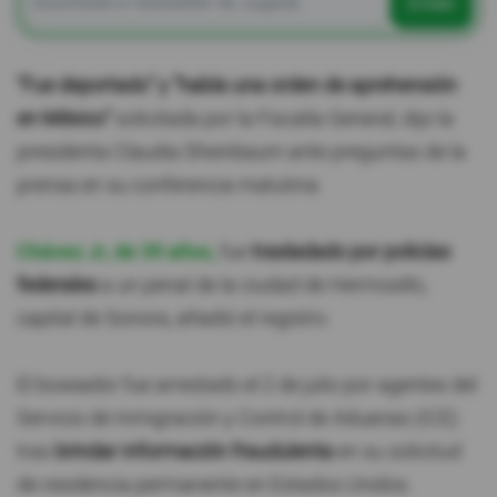
Enviar
"Fue deportado" y "había una orden de aprehensión
en México"
solicitada por la Fiscalía General, dijo la
presidenta Claudia Sheinbaum ante preguntas de la
prensa en su conferencia matutina.
Chávez Jr, de 39 años,
fue
trasladado por policías
federales
a un penal de la ciudad de Hermosillo,
capital de Sonora, añadió el registro.
El boxeador fue arrestado el 2 de julio por agentes del
Servicio de Inmigración y Control de Aduanas (ICE)
tras
brindar información fraudulenta
en su solicitud
de residencia permanente en Estados Unidos.