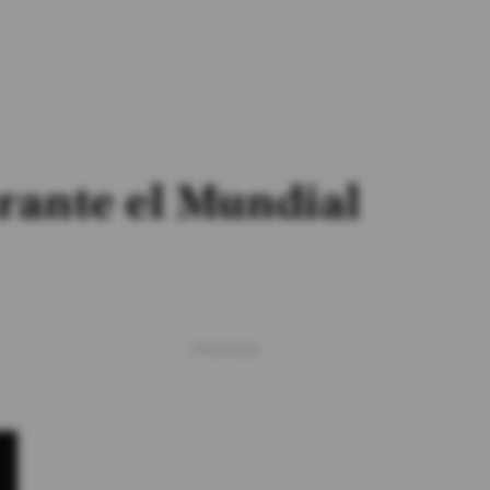
urante el Mundial