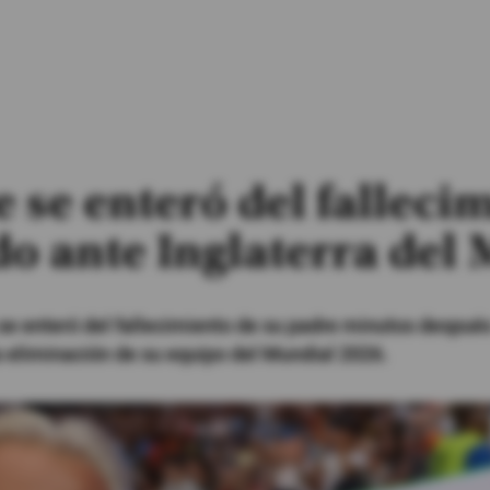
 se enteró del falleci
do ante Inglaterra del
se enteró del fallecimiento de su padre minutos despué
la eliminación de su equipo del Mundial 2026.