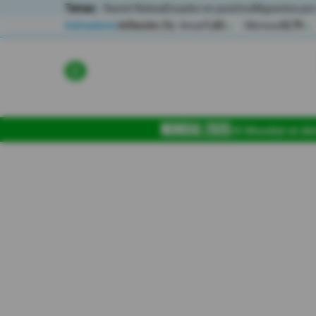
Temas:
Daniel Noboa
Ecuador en positivo
Migrantes por
Indicadores
Inflación (%)
Anual
1,65
Mensual
0,79
▲
▲
Lo Último
Política
El Mundial al día
Economia
Seguridad
Quito
Guayaquil
Jugada