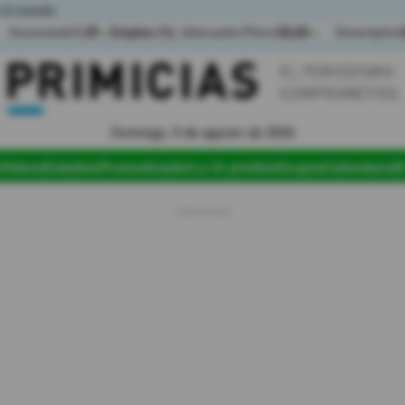
 el mundo
Acumulada
1,39
Empleo (%)
Adecuado/Pleno
36,60
Desempleo
▲
▲
Domingo, 9 de agosto de 2026
Videos
Estadios
Pronosticador
La IA predice
Grupos
Calendario
E