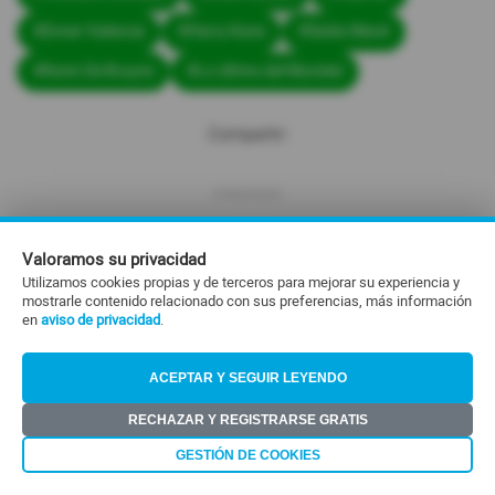
#Enner Valencia
#Harry Kane
#Sadio Mané
#Kevin De Bruyne
#Lo último del Mundial
Compartir:
Valoramos su privacidad
Utilizamos cookies propias y de terceros para mejorar su experiencia y
mostrarle contenido relacionado con sus preferencias, más información
en
aviso de privacidad
.
ACEPTAR Y SEGUIR LEYENDO
RECHAZAR Y REGISTRARSE GRATIS
GESTIÓN DE COOKIES