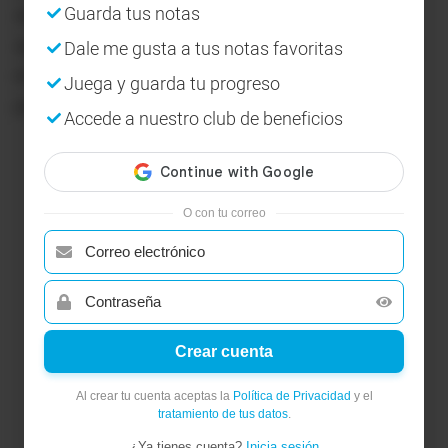
Guarda tus notas
Austro, también obedece a que durante el primer
semestre,
las lluvias han sido constantes
. De hecho,
Dale me gusta a tus notas favoritas
el sábado 2 y domingo 3 de agosto, hubo
Juega y guarda tu progreso
precipitaciones moderadas.
Accede a nuestro club de beneficios
O con tu correo
Crear cuenta
Al crear tu cuenta aceptas la
Política de Privacidad
y el
tratamiento de tus datos
.
¿Ya tienes cuenta?
Inicia sesión