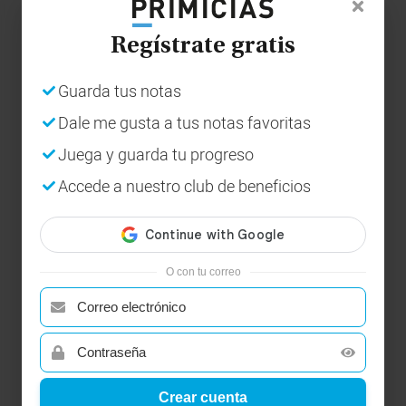
Regístrate gratis
Guarda tus notas
Dale me gusta a tus notas favoritas
Juega y guarda tu progreso
Accede a nuestro club de beneficios
O con tu correo
Crear cuenta