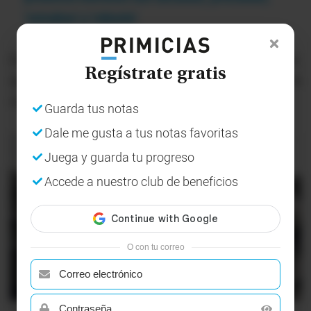
'remakes' y 'reboots'
En la entrevista publicada, el diario austríaco destaca
Regístrate gratis
que Eastwood sigue activo como director detrás de la
cámara.
Guarda tus notas
Dale me gusta a tus notas favoritas
Juega y guarda tu progreso
Accede a nuestro club de beneficios
O con tu correo