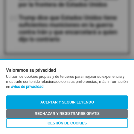
por la frontera de Estados Unidos
05
Trump dice que Estados Unidos tiene
suficientes municiones en la guerra
contra Irán y que encarcelará a quien
dijo lo contrario
Valoramos su privacidad
Utilizamos cookies propias y de terceros para mejorar su experiencia y
mostrarle contenido relacionado con sus preferencias, más información
en
aviso de privacidad
.
ACEPTAR Y SEGUIR LEYENDO
RECHAZAR Y REGISTRARSE GRATIS
GESTIÓN DE COOKIES