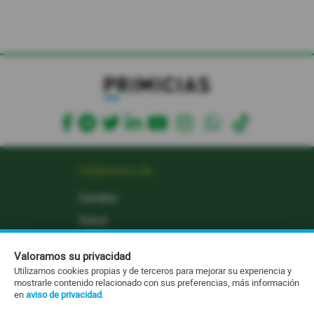
Hablemos de
Cambio
Salud
Educación
Guía de Compras
Valoramos su privacidad
Utilizamos cookies propias y de terceros para mejorar su experiencia y
Navidad
mostrarle contenido relacionado con sus preferencias, más información
en
aviso de privacidad
.
Regreso a Clases