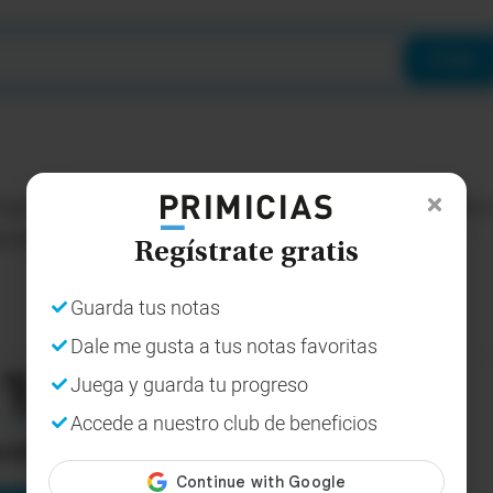
Enviar
que ha destruido a la raza humana, sino que es llamado 
e limpieza.
Regístrate gratis
Guarda tus notas
Dale me gusta a tus notas favoritas
Juega y guarda tu progreso
X
Accede a nuestro club de beneficios
s cómo te informas