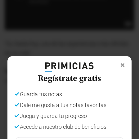
"Es, hasta hoy, una de las experiencias más difíciles
de mi vida".
Timberlake no respondió
aún a los pedidos de
Regístrate gratis
comentarios.
Guarda tus notas
Dale me gusta a tus notas favoritas
Juega y guarda tu progreso
Accede a nuestro club de beneficios