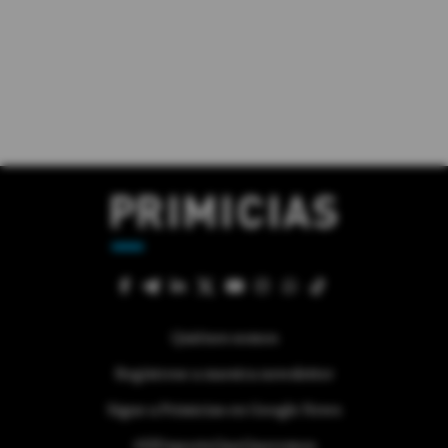
Quiénes somos
Regístrese a nuestra newsletter
Sigue a Primicias en Google News
#ElDeporteQueQueremos