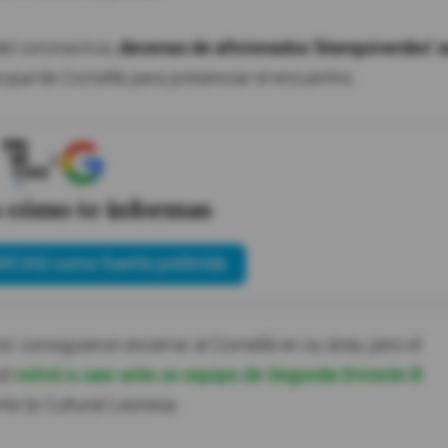
del coronavirus,
decenas de aficionados 'blanquiverdes' s
ipal
de Cornellà para presenciar el encuentro.
X
s cómo te informas
ICIAS como fuente preferida
s' consiguieron encerrar al Cornellà en su área, pero el
id
volvió a caer ante un equipo de Segunda División B
te la Cultural Leonesa.