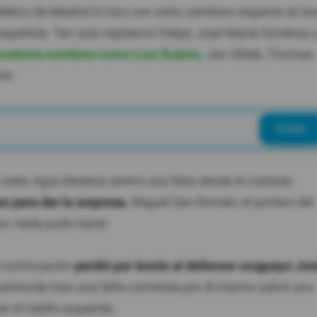
 Atlético de Madrid lo hizo con ocho cambios respecto al on
a española. Tan solo repitieron Felipe, José María Giménez 
vocatoria nombres como Luis Suárez,
Jan
Oblak, Thomas
te.
Enviar
o siete, Agus Medina centró una falta desde el costado
z para dar la sorpresa.
Miguel San Román, el portero del
ipo, nada pudo hacer.
a continuación
perdió por lesión al defensor uruguayo Jos
dolorido tras una falta cometida por él mismo sobre uno
 el tobillo izquierdo.