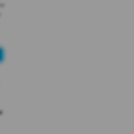
ce
y
é