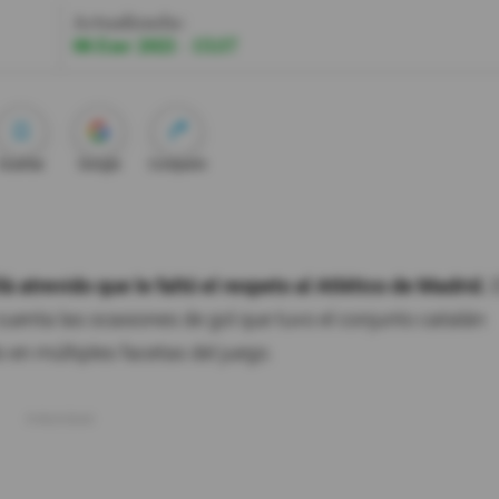
Actualizada:
06 Ene 2021 - 15:37
Guardar
Google
Compartir
à atrevido que le faltó el respeto al Atlético de Madrid.
E
cuenta las ocasiones de gol que tuvo el conjunto catalán
en múltiples facetas del juego.