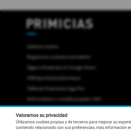
Quiénes somos
Regístrese a nuestra newsletter
Sigue a Primicias en Google News
#ElDeporteQueQueremos
Tabla de Posiciones Liga Pro
Referéndum y consulta popular 2025
Activar Notificaciones
Desactivar Notificaciones
Valoramos su privacidad
Utilizamos cookies propias y de terceros para mejorar su experi
contenido relacionado con sus preferencias, más información e