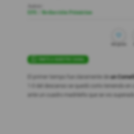
Autor:
EFE / Redacción Primicias
Me gusta
ÚNETE A NUESTRO CANAL
El primer tiempo fue claramente de
un Cornell
1-0 del descanso se quedó corto teniendo en 
ante un cuadro madrileño que se vio superado 