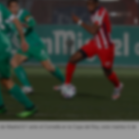
 de Madrid 0-1 ante el Cornellà en la Copa del Rey, este martes 6 de