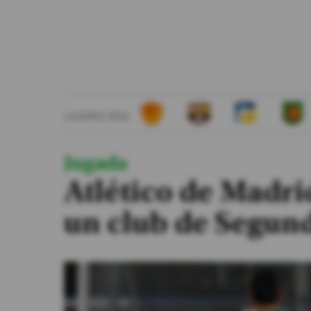
#ElDeporteQueQueremos
Sociedad
Trending
LIGAPRO 2026
Ciencia y Tecnología
Firmas
Jugada
Internacional
Atlético de Madri
Gestión Digital
un club de Segun
Especiales
Podcast
Juegos