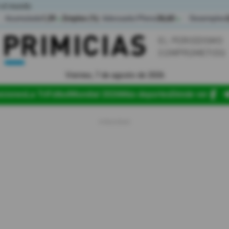
 el mundo
Acumulada
1,39
Empleo (%)
Adecuado/Pleno
36,60
Desempleo
▲
▲
Viernes, 7 de agosto de 2026
iciones
La Tri
Fútbol
Mundial 2026
Más deportes
Dónde ver