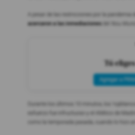
A pesar de las restricciones por la pandemia 
acercaron a las inmediaciones
del
Nou Munic
Tú elige
Agregar a PRIM
Durante los últimos 10 minutos, los 'rojiblanco
esfuerzo fue infructuoso y el Atlético de Madr
como la temporada pasada, cuando lo hizo an