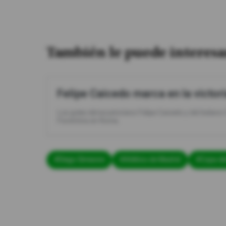
También le puede interesa
Felipe Caicedo marca en la victori
Los goles del ecuatoriano Felipe Caicedo y del italiano
Fiorentina en Roma.
#Diego Simeone
#Atlético de Madrid
#Copa de