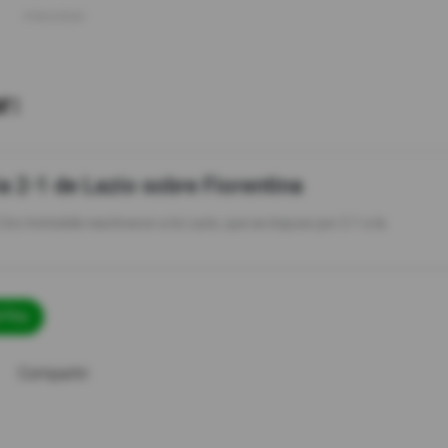
r:
a 2-1 de Lazio sobre Fiorentina
 Ciro Immobile reactivaron a la Lazio, que se impuso por 2-1 a la
l Rey
Compartir: