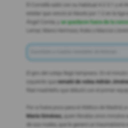
El Cornellà salió con su habitual 4-2-3-1 y el
estelar que venció al Alavés por 1-2 en la lig
Ángel Correa, y
se quedaron fuera de la con
Lemar, Mario Hermoso, Koke o Marcos Lloren
El giro del cotejo llegó temprano. En el minut
izquierdo que
remató de volea Adrián Jiméne
filial madrileño que debutó con el primer equ
Por si fuera poco para el Atlético de Madrid, 
María Giménez,
quien llevaba unos minutos a
de sus rivales, que le generó un traumatismo en