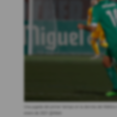
Videos
Activar Notificaciones
Desactivar Notificaciones
Una jugada del primer tiempo en la derrota del Atlético
enero de 2021.
@Atleti