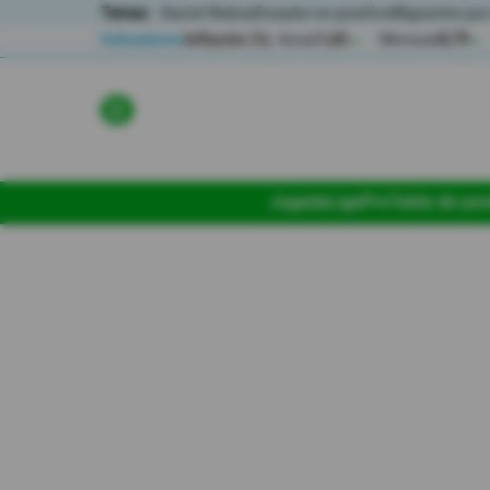
Temas:
Daniel Noboa
Ecuador en positivo
Migrantes por
Indicadores
Inflación (%)
Anual
1,65
Mensual
0,79
▲
▲
Lo Último
Política
Jugada
LigaPro
Tabla de pos
Economia
Seguridad
Quito
Guayaquil
Jugada